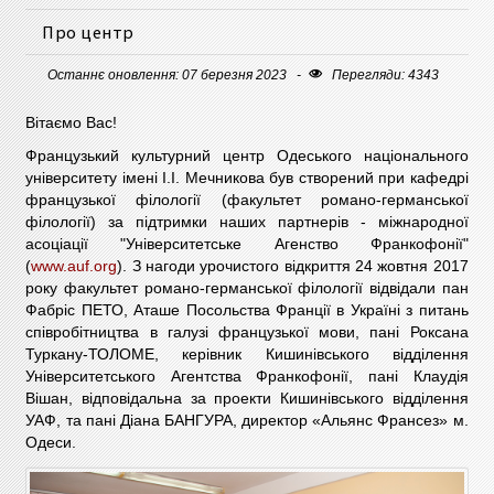
Про центр
Останнє оновлення: 07 березня 2023
Перегляди: 4343
Вітаємо Вас!
Французький культурний центр Одеського національного
університету імені І.І. Мечникова був створений при кафедрі
французької філології (факультет романо-германської
філології) за підтримки наших партнерів - міжнародної
асоціації "Університетське Агенство Франкофонії"
(
www.auf.org
). З нагоди урочистого відкриття 24 жовтня 2017
року факультет романо-германської філології відвідали пан
Фабріс ПЕТО, Аташе Посольства Франції в Україні з питань
співробітництва в галузі французької мови, пані Роксана
Туркану-ТОЛОМЕ, керівник Кишинівського відділення
Університетського Агентства Франкофонії, пані Клаудія
Вішан, відповідальна за проекти Кишинівського відділення
УАФ, та пані Діана БАНГУРА, директор «Альянс Франсез» м.
Одеси.