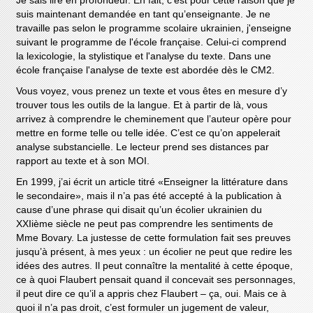
Je sais lire en profondeur. En fait, c’est pour cette raison que je
suis maintenant demandée en tant qu’enseignante. Je ne
travaille pas selon le programme scolaire ukrainien, j'enseigne
suivant le programme de l'école française. Celui-ci comprend
la lexicologie, la stylistique et l'analyse du texte. Dans une
école française l'analyse de texte est abordée dès le CM2.
Vous voyez, vous prenez un texte et vous êtes en mesure d’y
trouver tous les outils de la langue. Et à partir de là, vous
arrivez à comprendre le cheminement que l’auteur opère pour
mettre en forme telle ou telle idée. C’est ce qu’on appelerait
analyse substancielle. Le lecteur prend ses distances par
rapport au texte et à son MOI.
En 1999, j’ai écrit un article titré «Enseigner la littérature dans
le secondaire», mais il n’a pas été accepté à la publication à
cause d’une phrase qui disait qu’un écolier ukrainien du
XXIième siècle ne peut pas comprendre les sentiments de
Mme Bovary. La justesse de cette formulation fait ses preuves
jusqu’à présent, à mes yeux : un écolier ne peut que redire les
idées des autres. Il peut connaître la mentalité à cette époque,
ce à quoi Flaubert pensait quand il concevait ses personnages,
il peut dire ce qu’il a appris chez Flaubert – ça, oui. Mais ce à
quoi il n’a pas droit, c’est formuler un jugement de valeur,