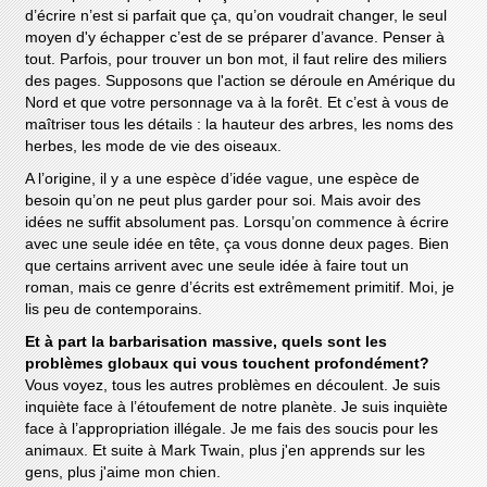
d’écrire n’est si parfait que ça, qu’on voudrait changer, le seul
moyen d'y échapper c’est de se préparer d’avance. Penser à
tout. Parfois, pour trouver un bon mot, il faut relire des miliers
des pages. Supposons que l'action se déroule en Amérique du
Nord et que votre personnage va à la forêt. Et c’est à vous de
maîtriser tous les détails : la hauteur des arbres, les noms des
herbes, les mode de vie des oiseaux.
A l’origine, il y a une espèce d’idée vague, une espèce de
besoin qu’on ne peut plus garder pour soi. Mais avoir des
idées ne suffit absolument pas. Lorsqu’on commence à écrire
avec une seule idée en tête, ça vous donne deux pages. Bien
que certains arrivent avec une seule idée à faire tout un
roman, mais ce genre d’écrits est extrêmement primitif. Moi, je
lis peu de contemporains.
Et à part la barbarisation massive, quels sont les
problèmes globaux qui vous touchent profondément?
Vous voyez, tous les autres problèmes en découlent. Je suis
inquiète face à l’étoufement de notre planète. Je suis inquiète
face à l’appropriation illégale. Je me fais des soucis pour les
animaux. Et suite à Mark Twain, plus j'en apprends sur les
gens, plus j'aime mon chien.