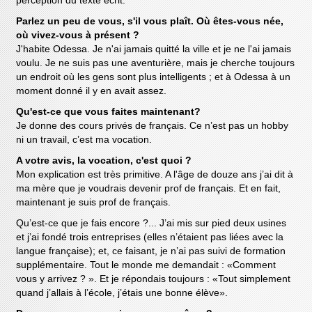
perception du texte écrit.
Parlez un peu de vous, s'il vous plaît. Où êtes-vous née,
où vivez-vous à présent ?
J'habite Odessa. Je n'ai jamais quitté la ville et je ne l'ai jamais
voulu. Je ne suis pas une aventurière, mais je cherche toujours
un endroit où les gens sont plus intelligents ; et à Odessa à un
moment donné il y en avait assez.
Qu'est-ce que vous faites maintenant?
Je donne des cours privés de français. Ce n’est pas un hobby
ni un travail, c’est ma vocation.
A votre avis, la vocation, c'est quoi ?
Mon explication est très primitive. A l'âge de douze ans j’ai dit à
ma mère que je voudrais devenir prof de français. Et en fait,
maintenant je suis prof de français.
Qu’est-ce que je fais encore ?... J’ai mis sur pied deux usines
et j’ai fondé trois entreprises (elles n’étaient pas liées avec la
langue française); et, ce faisant, je n’ai pas suivi de formation
supplémentaire. Tout le monde me demandait : «Comment
vous y arrivez ? ». Et je répondais toujours : «Tout simplement
quand j’allais à l’école, j’étais une bonne élève».