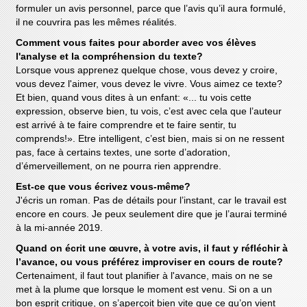
formuler un avis personnel, parce que l’avis qu’il aura formulé,
il ne couvrira pas les mêmes réalités.
Comment vous faites pour aborder avec vos élèves
l'analyse et la compréhension du texte?
Lorsque vous apprenez quelque chose, vous devez y croire,
vous devez l'aimer, vous devez le vivre. Vous aimez ce texte?
Et bien, quand vous dites à un enfant: «... tu vois cette
expression, observe bien, tu vois, c’est avec cela que l’auteur
est arrivé à te faire comprendre et te faire sentir, tu
comprends!». Etre intelligent, c’est bien, mais si on ne ressent
pas, face à certains textes, une sorte d’adoration,
d’émerveillement, on ne pourra rien apprendre.
Est-ce que vous écrivez vous-même?
J'écris un roman. Pas de détails pour l’instant, car le travail est
encore en cours. Je peux seulement dire que je l’aurai terminé
à la mi-année 2019.
Quand on écrit une œuvre, à votre avis, il faut y réfléchir à
l’avance, ou vous préférez improviser en cours de route?
Certenaiment, il faut tout planifier à l'avance, mais on ne se
met à la plume que lorsque le moment est venu. Si on a un
bon esprit critique, on s’aperçoit bien vite que ce qu’on vient