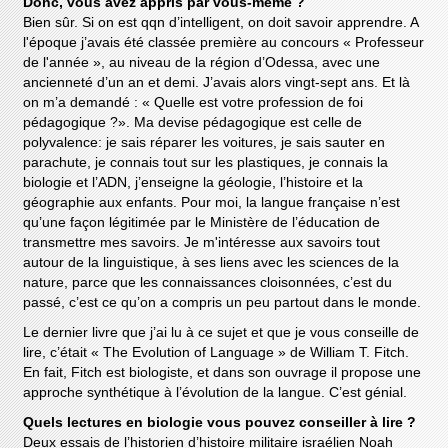
Donc, vous avez appris par vous-même ?
Bien sûr. Si on est qqn d’intelligent, on doit savoir apprendre. A
l'époque j’avais été classée première au concours « Professeur
de l'année », au niveau de la région d’Odessa, avec une
ancienneté d’un an et demi. J’avais alors vingt-sept ans. Et là
on m’a demandé : « Quelle est votre profession de foi
pédagogique ?». Ma devise pédagogique est celle de
polyvalence: je sais réparer les voitures, je sais sauter en
parachute, je connais tout sur les plastiques, je connais la
biologie et l’ADN, j’enseigne la géologie, l’histoire et la
géographie aux enfants. Pour moi, la langue française n’est
qu’une façon légitimée par le Ministère de l’éducation de
transmettre mes savoirs. Je m'intéresse aux savoirs tout
autour de la linguistique, à ses liens avec les sciences de la
nature, parce que les connaissances cloisonnées, c’est du
passé, c’est ce qu’on a compris un peu partout dans le monde.
Le dernier livre que j’ai lu à ce sujet et que je vous conseille de
lire, c’était « The Evolution of Language » de William T. Fitch.
En fait, Fitch est biologiste, et dans son ouvrage il propose une
approche synthétique à l’évolution de la langue. C’est génial.
Quels lectures en biologie vous pouvez conseiller à lire ?
Deux essais de l’historien d’histoire militaire israélien Noah