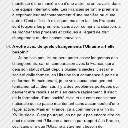
manifeste d'une manière ou d'une autre, si on travaille dans
une équipe internationale. Les Français seront le premiers
à exprimer leur mécontentement d'une manière ou d'une
autre. C'est difficile à expliquer, mais en fait, les Français
sont toujours les premiers, sans avoir compris la situation, à
se montrer très prudents et critiques à l'égard de tout
changement ou des choses nouvelles.
A votre avis, de quels changements l'Ukraine a-t-elle
besoin?
Je ne sais pas. Ici, on peut parler assez longtemps des
changements, car en comparaison avec la France, qui a
déjà son statut d'État depuis plusieurs siècles, c'est une
société civile formée, en Ukraine tout commence à peine à
se former. Et maintenant, je ne vois aucun changement
fondamental ... Bien sûr, il y a des problèmes politiques qui
peuvent être résolus et mis en œuvre rapidement. Il s'agit
de la formation d’une société civile et de cette conscience
nationale qui se passe maintenant sans aucun doute d'une
façon active. Mais en France, ça a commencé à la fin du
XVIIIe siècle. С'est pourquoi, on ne peut pas encore dire de
quoi exactement l'Ukraine a besoin par rapport à la France,
ceci sans dire que l'Ukraine a sûrement besoin de