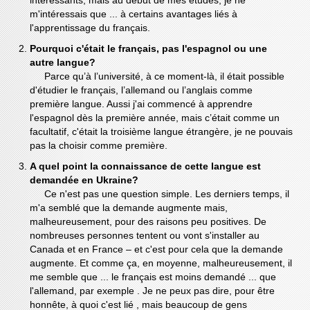
intéressants, mais au début de mes études, je ne
m'intéressais que ... à certains avantages liés à
l'apprentissage du français.
Pourquoi c'était le français, pas l'espagnol ou une
autre langue?
Parce qu’à l’université, à ce moment-là, il était possible
d'étudier le français, l’allemand ou l’anglais comme
première langue. Aussi j'ai commencé à apprendre
l'espagnol dès la première année, mais c’était comme un
facultatif, c'était la troisième langue étrangère, je ne pouvais
pas la choisir comme première.
A quel point la connaissance de cette langue est
demandée en Ukraine?
Ce n'est pas une question simple. Les derniers temps, il
m'a semblé que la demande augmente mais,
malheureusement, pour des raisons peu positives. De
nombreuses personnes tentent ou vont s'installer au
Canada et en France – et с'est pour cela que la demande
augmente. Et comme ça, en moyenne, malheureusement, il
me semble que ... le français est moins demandé ... que
l'allemand, par exemple . Je ne peux pas dire, pour être
honnête, à quoi c'est lié , mais beaucoup de gens