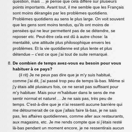
question, mais ... je pense que cela diffère sur plusieurs
points importants. Avant tout, il me semble que les Français
sont moins dérangés par les problèmes quotidiens.
Problèmes quotidiens au sens le plus large. On voit souvent
que les gens sont moins tendus, qu'ils ont moins de
pensées qui ne leur permettent pas de se détendre, se
reposer etc. Peut-être cela est dû à autre chose: la
mentalité, une attitude plus philosophique envers les
problèmes. Et la vie quotidienne est plus lente et plus
détendue – c'est ce que j'ai tout de suite remarqué.
De combien de temps avez-vous eu besoin pour vous
habituer à ce pays?
(il rit) Je ne peux pas dire que je m'y suis habitué,
comme j'ai dit, j'ai passé trop peu de temps là-bas. Même si
j'y étais allé plusieurs fois, ce ne serait pas suffisant pour
m'y habituer. Mais pour m'habituer dans le sens de me
sentir normal et naturel ... Je ne sais pas, très peu de
temps. C'est-à-dire que je n’ai ressenti aucune barrière qui
me détournerait de ce que j’allais faire là-bas, je ne sais
pas, les affaires quotidiennes, comme aller aux restaurants,
aux magasins, etc. Je me rends compte que si j'étais resté
là-bas pendant un moment encore, je ne ressentirais aucun