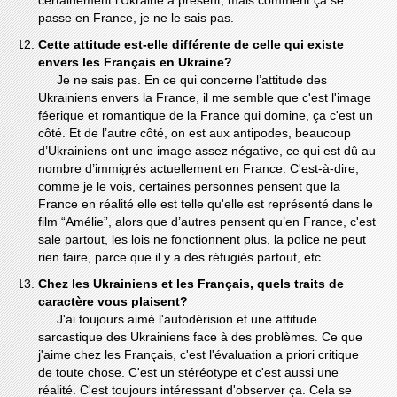
certainement l'Ukraine à présent, mais comment ça se
passe en France, je ne le sais pas.
Cette attitude est-elle différente de celle qui existe
envers les Français en Ukraine?
Je ne sais pas. En ce qui concerne l’attitude des
Ukrainiens envers la France, il me semble que c'est l'image
féerique et romantique de la France qui domine, ça c'est un
côté. Et de l’autre côté, on est aux antipodes, beaucoup
d’Ukrainiens ont une image assez négative, ce qui est dû au
nombre d’immigrés actuellement en France. C'est-à-dire,
comme je le vois, certaines personnes pensent que la
France en réalité elle est telle qu'elle est représenté dans le
film “Amélie”, alors que d’autres pensent qu’en France, c'est
sale partout, les lois ne fonctionnent plus, la police ne peut
rien faire, parce que il y a des réfugiés partout, etc.
Chez les Ukrainiens et les Français, quels traits de
caractère vous plaisent?
J'ai toujours aimé l'autodérision et une attitude
sarcastique des Ukrainiens face à des problèmes. Ce que
j'aime chez les Français, c'est l'évaluation a priori critique
de toute chose. C'est un stéréotype et c'est aussi une
réalité. C'est toujours intéressant d'observer ça. Cela se